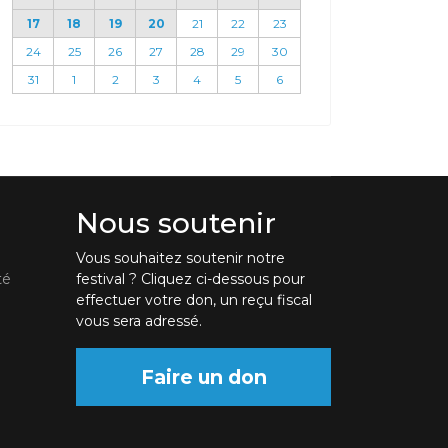
17
18
19
20
21
22
23
24
25
26
27
28
29
30
31
1
2
3
4
5
6
Nous soutenir
Vous souhaitez soutenir notre
té
festival ? Cliquez ci-dessous pour
effectuer votre don, un reçu fiscal
vous sera adressé.
Faire un don