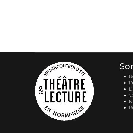
So
R
P
L
C
No
R