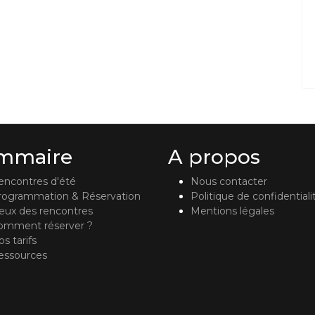
mmaire
A propos
encontres d'été
Nous contacter
rogrammation & Réservation
Politique de confidentiali
ieux des rencontres
Mentions légales
omment réserver ?
s tarifs
essources