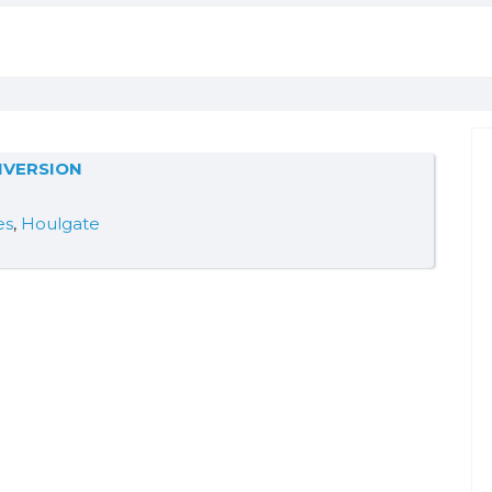
IVERSION
es
,
Houlgate