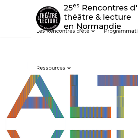
es
25
Rencontres d'
théâtre & lecture
en Normandie
Les Rencontres d'été
Programmatio
Ressources