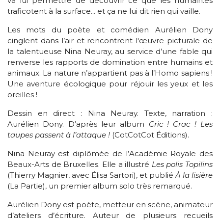
va lui permettre de découvrir ce que les humain.es
traficotent à la surface... et ça ne lui dit rien qui vaille.
Les mots du poète et comédien Aurélien Dony
cinglent dans l’air et rencontrent l'œuvre picturale de
la talentueuse Nina Neuray, au service d’une fable qui
renverse les rapports de domination entre humains et
animaux. La nature n’appartient pas à l’Homo sapiens !
Une aventure écologique pour réjouir les yeux et les
oreilles !
Dessin en direct : Nina Neuray. Texte, narration :
Aurélien Dony. D’après leur album
Cric ! Crac ! Les
taupes passent à l’attaque !
(CotCotCot Éditions).
Nina Neuray est diplômée de l’Académie Royale des
Beaux-Arts de Bruxelles. Elle a illustré
Les polis Topilins
(Thierry Magnier, avec Élisa Sartori), et publié
À la lisière
(La Partie), un premier album solo très remarqué.
Aurélien Dony est poète, metteur en scène, animateur
d’ateliers d’écriture. Auteur de plusieurs recueils