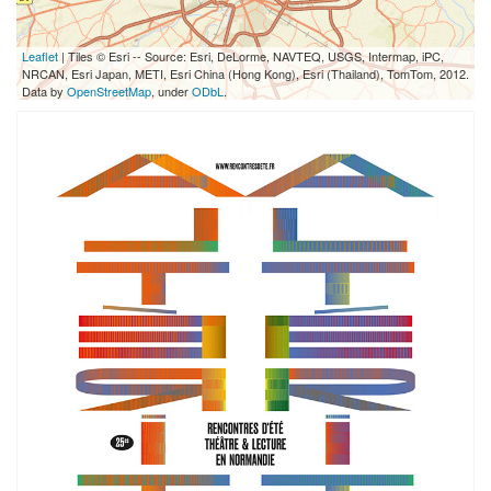
Leaflet
| Tiles © Esri -- Source: Esri, DeLorme, NAVTEQ, USGS, Intermap, iPC,
NRCAN, Esri Japan, METI, Esri China (Hong Kong), Esri (Thailand), TomTom, 2012.
Data by
OpenStreetMap
, under
ODbL
.