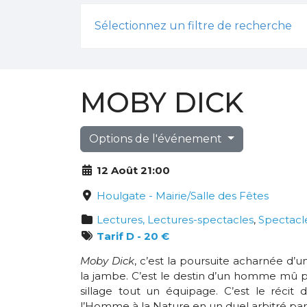
Sélectionnez un filtre de recherche
MOBY DICK
Options de l'événement
12 Août 21:00
Houlgate - Mairie/Salle des Fêtes
Lectures, Lectures-spectacles
,
Spectacl
Tarif D - 20 €
Moby Dick
, c’est la poursuite acharnée d’
la jambe. C’est le destin d’un homme mû pa
sillage tout un équipage. C’est le récit 
l’Homme à la Nature en un duel arbitré par