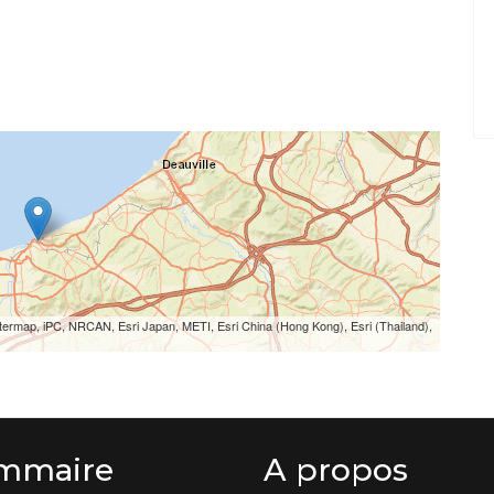
termap, iPC, NRCAN, Esri Japan, METI, Esri China (Hong Kong), Esri (Thailand),
mmaire
A propos