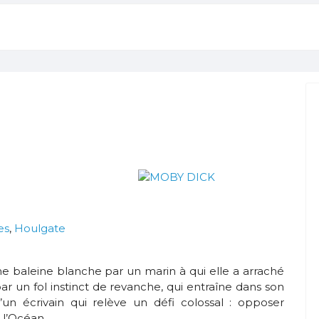
es
,
Houlgate
une baleine blanche par un marin à qui elle a arraché
r un fol instinct de revanche, qui entraîne dans son
d’un écrivain qui relève un défi colossal : opposer
 l’Océan.