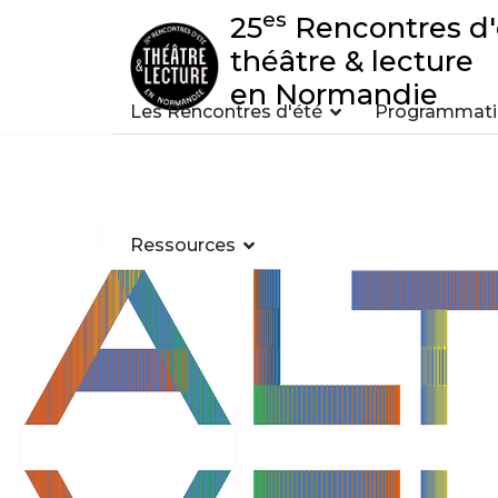
es
25
Rencontres d'
théâtre & lecture
en Normandie
Les Rencontres d'été
Programmatio
Ressources