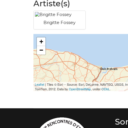
Artiste(s)
Brigitte Fossey
+
−
Leaflet
| Tiles © Esri -- Source: Esri, DeLorme, NAVTEQ, USGS, In
TomTom, 2012. Data by
OpenStreetMap
, under
ODbL
.
So