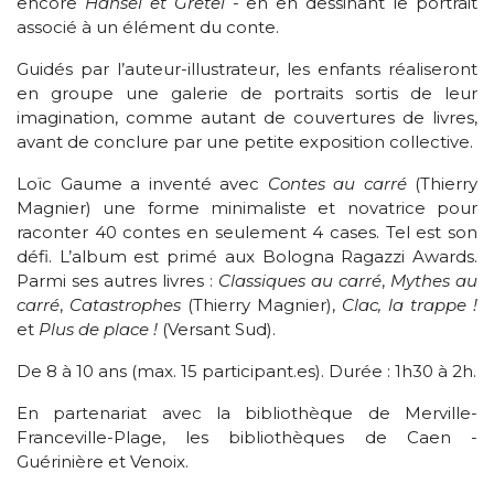
encore
Hansel et Gretel
- en en dessinant le portrait
associé à un élément du conte.
Guidés par l’auteur-illustrateur, les enfants réaliseront
en groupe une galerie de portraits sortis de leur
imagination, comme autant de couvertures de livres,
avant de conclure par une petite exposition collective.
Loïc Gaume a inventé avec
Contes au carré
(Thierry
Magnier) une forme minimaliste et novatrice pour
raconter 40 contes en seulement 4 cases. Tel est son
défi. L’album est primé aux Bologna Ragazzi Awards.
Parmi ses autres livres :
Classiques au carré
,
Mythes au
carré
,
Catastrophes
(Thierry Magnier),
Clac, la trappe !
et
Plus de place
!
(Versant Sud).
De 8 à 10 ans (max. 15 participant.es). Durée : 1h30 à 2h.
En partenariat avec la bibliothèque de Merville-
Franceville-Plage, les bibliothèques de Caen -
Guérinière et Venoix.