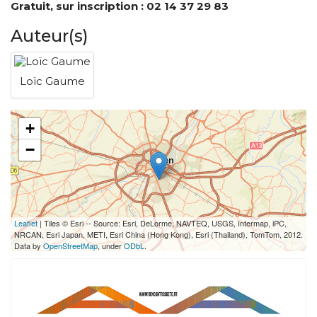
Gratuit, sur inscription : 02 14 37 29 83
Auteur(s)
Loïc Gaume
+
−
Leaflet
| Tiles © Esri -- Source: Esri, DeLorme, NAVTEQ, USGS, Intermap, iPC,
NRCAN, Esri Japan, METI, Esri China (Hong Kong), Esri (Thailand), TomTom, 2012.
Data by
OpenStreetMap
, under
ODbL
.