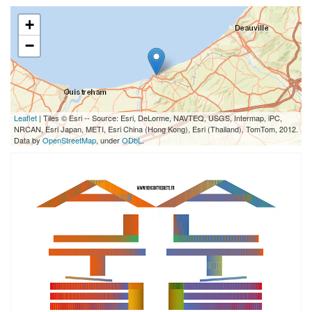
+
−
Leaflet
| Tiles © Esri -- Source: Esri, DeLorme, NAVTEQ, USGS, Intermap, iPC,
NRCAN, Esri Japan, METI, Esri China (Hong Kong), Esri (Thailand), TomTom, 2012.
Data by
OpenStreetMap
, under
ODbL
.