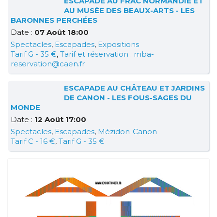
ESCAPADE AU FRAC NORMANDIE ET
AU MUSÉE DES BEAUX-ARTS - LES
BARONNES PERCHÉES
Date :
07 Août 18:00
Spectacles
,
Escapades
,
Expositions
Tarif G - 35 €
,
Tarif et réservation : mba-
reservation@caen.fr
ESCAPADE AU CHÂTEAU ET JARDINS
DE CANON - LES FOUS-SAGES DU
MONDE
Date :
12 Août 17:00
Spectacles
,
Escapades
,
Mézidon-Canon
Tarif C - 16 €
,
Tarif G - 35 €